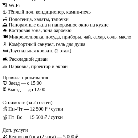
📶 Wi-Fi
♨️ Тёплый пол, кондиционер, камин-печь
🛁 Полотенца, халаты, тапочки
🌄 Панорамные окна и панорамное окно на кухне
🔥 Костровая зона, зона барбекю
🍽 Микроволновка, посуда, приборы, чай, сахар, соль, масло
🚿 Комфортный санузел, гель для душа
🛏 Двуспальная кровать (2 этаж)
🛋 Раскладной диван
🚗 Парковка, проектор и экран
Правила проживания
⏰ Заезд — с 15:00
⏳ Выезд — до 12:00
Стоимость (за 2 гостей)
💰 Пн–Чт — 12 500 ₽ / сутки
💰 Пт–Вс — 15 500 ₽ / сутки
Доп. услуги
🌿 Кедровая баня (2 часа) — 5 000 ₽